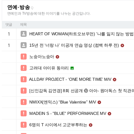
연예·방송
Q
연예인과 TV방송에 대한 이야기를 나누는 공간입니다.
댓글
제목
HEART OF WOMAN(하트오브우먼) '나를 잃지 않는 방법 (Lost

1
15년 전 ‘너랑 나’ 미공개 연습 영상 (컴백 하루 전)

1

노숭아노숭아


고려대 아이유 동아리


ALLDAY PROJECT - ‘ONE MORE TIME’ M/V


[신인감독 김연경] 8회 선공개 🏐 아아- 원더독스 첫 직관

NMIXX(엔믹스) “Blue Valentine” M/V


MADEIN S - "BLUE" PERFORMANCE MV


6명의 T 사이에서 고군부투하는

