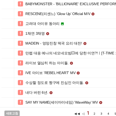
BABYMONSTER - 'BILLIONAIRE' EXCLUSIVE PERFO

RESCENE(리센느) ‘Glow Up’ Official M/V


고려대 아이유 동아리


1채연 3채영


MADEIN - 엉망진창 떡국 요리 대전!


만렙 대응 예나의 네모네모빔💥에 당한 미연?!ㅣ[T-TIME : 

라이브 열심히 하는 아이돌.


IVE 아이브 'REBEL HEART' MV


수상할 정도로 짱구에 진심인 아이돌.


내다 버린 6년.


SAY MY NAME(세이마이네임) 'WaveWay' MV


1
새로고침
◀◀ ◁
2
3
4