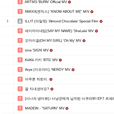
ARTMS 'BURN' Official MV


NMIXX(엔믹스) “KNOW ABOUT ME” M/V


ILLIT (아일릿) 'Almond Chocolate' Special Film

1

세이마이네임(SAY MY NAME) 'ShaLala' MV


오마이걸(OH MY GIRL) 'Oh My' MV


izna 'SIGN' MV


KiiiKiii 키키 'BTG' MV


ifeye (이프아이) ‘NERDY’ MV


아무튼 히토미.


잘 지내셨어요?


[사나의 냉터뷰] i 사냥꾼에게 납치된 사쿠라🌸l EP.7 르

MADEIN - "SATURN" MV

