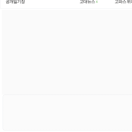
공개일기장
고대뉴스
고파스 위
4