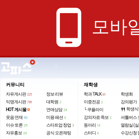
phone_android
모바일
커뮤니티
재학생
자유게시판
정보·리뷰
학과 TALK
학생회
221
61
익명게시판
대학원
이중전공
강의평가
781
2
2
학생식
HOT 게시물
연애상담
└ 쿠플라이
restaurant
24
웃음·연재
미용·패션
강의자료·족보
셔틀버스 
90
4
2
이슈·토론
스타트업·창업
동아리
열람실 (실
29
3
14
자유홍보
공식 오픈채팅
스터디
수강신청 
24
4