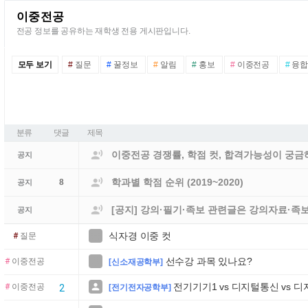
이중전공
전공 정보를 공유하는 재학생 전용 게시판입니다.
모두 보기
#
질문
#
꿀정보
#
알림
#
홍보
#
이중전공
#
융합
분류
댓글
제목

이중전공 경쟁률, 학점 컷, 합격가능성이 궁금하
공지

학과별 학점 순위 (2019~2020)
8
공지

[공지] 강의·필기·족보 관련글은 강의자료·족
공지
식자경 이중 컷

#
질문
선수강 과목 있나요?

#
이중전공
[신소재공학부]
전기기기1 vs 디지털통신 vs 

#
이중전공
2
[전기전자공학부]