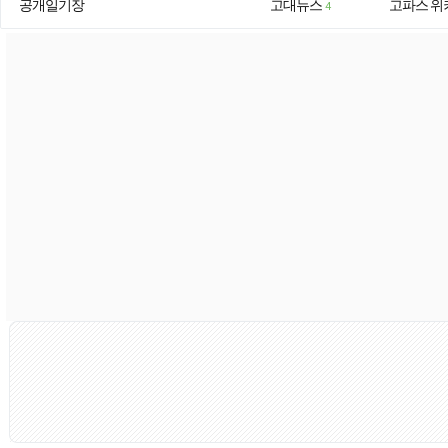
공개일기장
고대뉴스
고파스 위
4