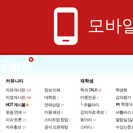
phone_android
모바일
커뮤니티
재학생
자유게시판
정보·리뷰
학과 TALK
학생회
223
60
익명게시판
대학원
이중전공
강의평가
788
2
2
학생식
HOT 게시물
연애상담
└ 쿠플라이
restaurant
25
웃음·연재
미용·패션
강의자료·족보
셔틀버스 
94
4
2
이슈·토론
스타트업·창업
동아리
열람실 (실
29
2
14
자유홍보
공식 오픈채팅
스터디
수강신청 
23
4