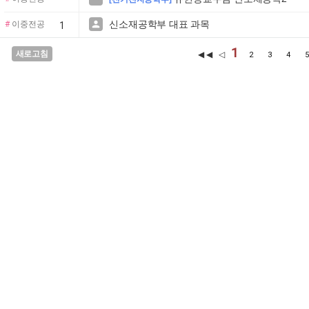
신소재공학부 대표 과목

#
이중전공
1
1
새로고침
◀◀ ◁
2
3
4