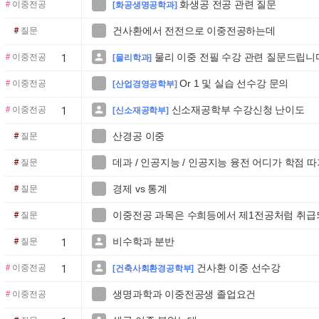
화생공 전공 관련 질문

#
이중전공
[화공생명공학과]
건사환에서 전전으로 이중전공하는데

#
질문
물리 이중 전필 수강 관련 질문드립니

#
이중전공
1
[물리학과]
Or 1 및 실습 선수강 문의

#
이중전공
[산업경영공학부]
신소재공학부 수강신청 난이도

#
이중전공
1
[신소재공학부]
산경공 이중

#
질문
데과 / 인공지능 / 인공지능 융전 어디가 학점 

#
질문
경제 vs 통계

#
질문
이중전공 과목은 수희등에서 제1전공처럼 취

#
질문
비수학과 분반

#
질문
1
건사환 이중 선수강

#
이중전공
1
[건축사회환경공학부]
생명과학과 이중전공생 졸업요건

#
이중전공