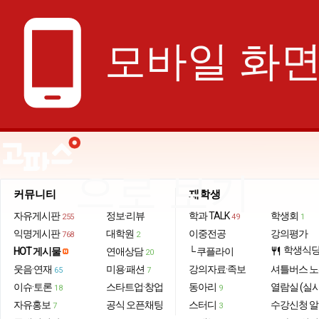
phone_android
모바일 화
으로 보기
커뮤니티
재학생
자유게시판
정보·리뷰
학과 TALK
학생회
255
49
1
익명게시판
대학원
이중전공
강의평가
768
2
학생식
HOT 게시물
연애상담
└ 쿠플라이
restaurant
20
웃음·연재
미용·패션
강의자료·족보
셔틀버스 
65
7
이슈·토론
스타트업·창업
동아리
열람실 (실
18
9
자유홍보
공식 오픈채팅
스터디
수강신청 
7
3