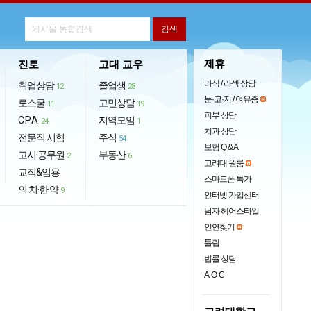
제휴
진로
고대 교우
라식 / 라섹 상담
취업상담
졸업생
12
28
눈·코·지 / 여유증
로스쿨
고민상담
11
19
피부 상담
CPA
지역모임
24
1
치과 상담
전문직 시험
주식
54
보험 Q & A
고시·공무원
부동산
2
6
고려대 원룸
교직&임용
스마트폰 특가
의·치·한·약
9
인터넷 가입센터
남자 헤어스타일
인연찾기
튤립
법률 상담
AOC