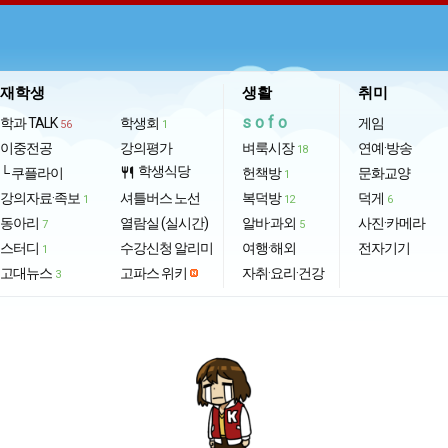
재학생
생활
취미
sofo
학과 TALK
학생회
게임
56
1
이중전공
강의평가
벼룩시장
연예·방송
18
학생식당
└ 쿠플라이
restaurant
헌책방
문화교양
1
강의자료·족보
셔틀버스 노선
복덕방
덕게
1
12
6
동아리
열람실 (실시간)
알바·과외
사진·카메라
7
5
스터디
수강신청 알리미
여행·해외
전자기기
1
고대뉴스
고파스 위키
자취·요리·건강
3