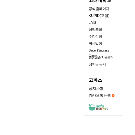
고려대학교
공식 홈페이지
KUPID(포털)
LMS
성적조회
수강신청
학사일정
Student Success
Center
현장실습 지원센터
장학금 공지
고파스
공지사항
카카오톡 문의