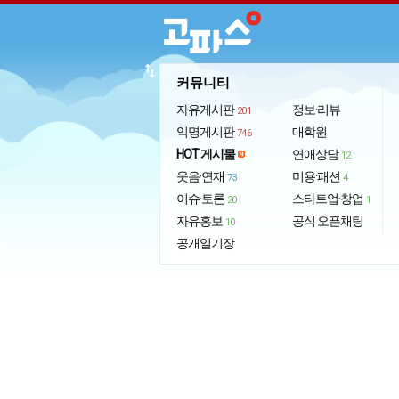
import_export
커뮤니티
자유게시판
정보·리뷰
201
익명게시판
대학원
746
HOT 게시물
연애상담
12
웃음·연재
미용·패션
73
4
이슈·토론
스타트업·창업
20
1
자유홍보
공식 오픈채팅
10
공개일기장