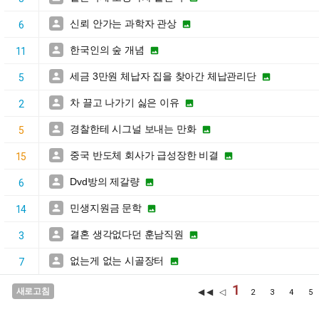
신뢰 안가는 과학자 관상


6
한국인의 숲 개념


11
세금 3만원 체납자 집을 찾아간 체납관리단


5
차 끌고 나가기 싫은 이유


2
경찰한테 시그널 보내는 만화


5
중국 반도체 회사가 급성장한 비결


15
Dvd방의 제갈량


6
민생지원금 문학


14
결혼 생각없다던 훈남직원


3
없는게 없는 시골장터


7
1
새로고침
◀◀ ◁
2
3
4