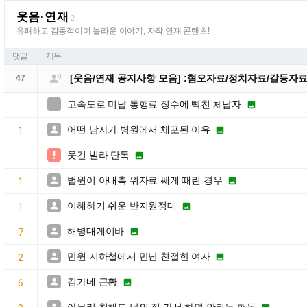
웃음·연재
2
유쾌하고 감동적이며 놀라운 이야기, 자작 연재 콘텐츠!
댓글
제목

[웃음/연재 공지사항 모음] :혐오자료/정치자료/갈등자
47
고속도로 미납 통행료 징수에 빡친 체납자


어떤 남자가 병원에서 체포된 이유


1
웃긴 빌라 단톡


법원이 아내측 위자료 쎄게 때린 경우


1
이해하기 쉬운 반지원정대


1
해병대게이바


7
만원 지하철에서 만난 친절한 여자


2
김가네 근황


6