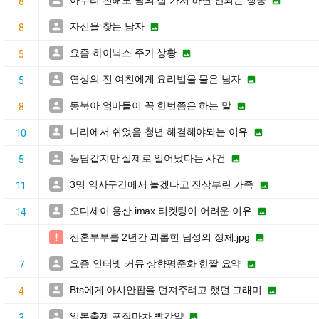
아무리 친해도 남의 집 가서 하면 안되는 행동


8
자신을 찾는 남자


8
요즘 하이닉스 주가 상황


5
연상의 전 여친에게 요리법을 물은 남자


5
동북아 엄마들이 꼭 한번쯤은 하는 말


8
나라에서 쉬었음 청년 해결해야되는 이유


10
농담같지만 실제로 일어났다는 사건


5
3명 익사구간에서 놀겠다고 진상부린 가족


11
오디세이 용산 imax 티켓팅이 어려운 이유


14
신혼부부를 2년간 괴롭힌 남성의 정체.jpg


요즘 인터넷 커뮤 상향평준화 한짤 요약


7
Bts에게 아시안팝을 던져주려고 했던 그래미


4
일본축제 포장마차 빨간약


3