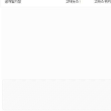
공개일기장
고대뉴스
고파스 위키
1