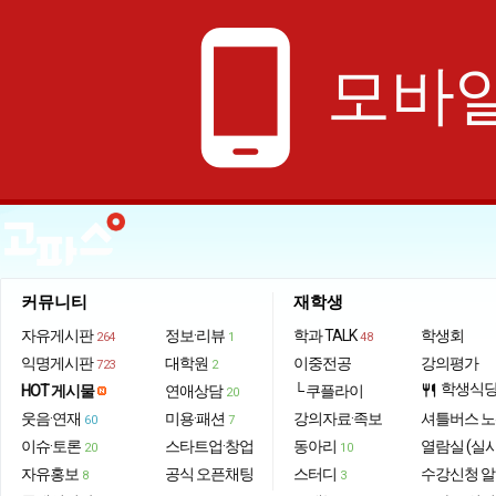
phone_android
모바일
커뮤니티
재학생
자유게시판
정보·리뷰
학과 TALK
학생회
264
1
48
익명게시판
대학원
이중전공
강의평가
723
2
학생식
HOT 게시물
연애상담
└ 쿠플라이
restaurant
20
웃음·연재
미용·패션
강의자료·족보
셔틀버스 
60
7
이슈·토론
스타트업·창업
동아리
열람실 (실
20
10
자유홍보
공식 오픈채팅
스터디
수강신청 
8
3