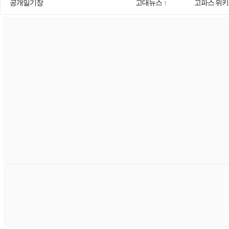
공개일기장
고대뉴스
고파스 위키
1