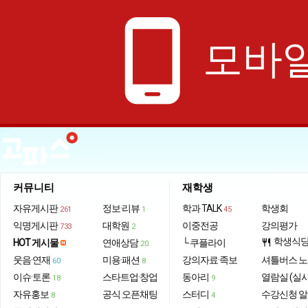
phone_android
모바일
커뮤니티
재학생
자유게시판
정보·리뷰
학과 TALK
학생회
261
1
45
익명게시판
대학원
이중전공
강의평가
733
2
학생식
HOT 게시물
연애상담
└ 쿠플라이
restaurant
20
웃음·연재
미용·패션
강의자료·족보
셔틀버스 
60
8
이슈·토론
스타트업·창업
동아리
열람실 (실
18
9
자유홍보
공식 오픈채팅
스터디
수강신청 
8
4