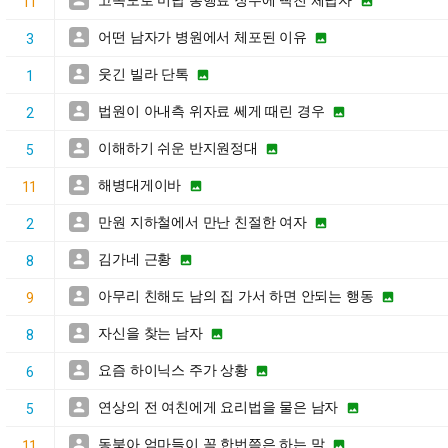
고속도로 미납 통행료 징수에 빡친 체납자


11
어떤 남자가 병원에서 체포된 이유


3
웃긴 빌라 단톡


1
법원이 아내측 위자료 쎄게 때린 경우


2
이해하기 쉬운 반지원정대


5
해병대게이바


11
만원 지하철에서 만난 친절한 여자


2
김가네 근황


8
아무리 친해도 남의 집 가서 하면 안되는 행동


9
자신을 찾는 남자


8
요즘 하이닉스 주가 상황


6
연상의 전 여친에게 요리법을 물은 남자


5
동북아 엄마들이 꼭 한번쯤은 하는 말


11