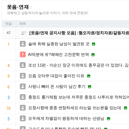
웃음·연재
2
유쾌하고 감동적이며 놀라운 이야기, 자작 연재 콘텐츠!
댓글
제목

[웃음/연재 공지사항 모음] :혐오자료/정치자료/갈등자
47
술에 취해 실종된 남성이 발견된 곳


1
AI덕분에 유?쾌해진 고전문학 번역


조선 11편 - 이순신 장군 이외에도 충무공은 더 있었다, 김

4
요즘 오타쿠 대접이 좋아진 이유


9
사랑니 빼러 온 사람이 남긴 후기


6
충청도 흉가체험 보는데 저주문 충청도 사투리로 적혀있

3
요청사항에 종종 번창하세요 라는말 쓰는분들 있는데


16
모두에게 차별없이 평등하게 대하는 선생님


5