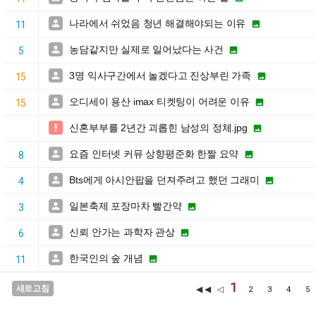
나라에서 쉬었음 청년 해결해야되는 이유


11
농담같지만 실제로 일어났다는 사건


5
3명 익사구간에서 놀겠다고 진상부린 가족


15
오디세이 용산 imax 티켓팅이 어려운 이유


15
신혼부부를 2년간 괴롭힌 남성의 정체.jpg


요즘 인터넷 커뮤 상향평준화 한짤 요약


8
Bts에게 아시안팝을 던져주려고 했던 그래미


4
일본축제 포장마차 빨간약


3
신뢰 안가는 과학자 관상


6
한국인의 숲 개념


11
1
새로고침
◀◀ ◁
2
3
4