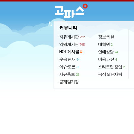
import_export
커뮤니티
자유게시판
정보·리뷰
222
익명게시판
대학원
795
2
HOT 게시물
연애상담
24
웃음·연재
미용·패션
94
4
이슈·토론
스타트업·창업
31
2
자유홍보
공식 오픈채팅
25
공개일기장