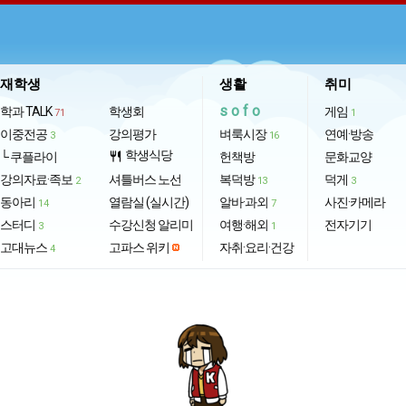
재학생
생활
취미
sofo
학과 TALK
학생회
게임
71
1
이중전공
강의평가
벼룩시장
연예·방송
3
16
학생식당
└ 쿠플라이
restaurant
헌책방
문화교양
강의자료·족보
셔틀버스 노선
복덕방
덕게
2
13
3
동아리
열람실 (실시간)
알바·과외
사진·카메라
14
7
스터디
수강신청 알리미
여행·해외
전자기기
3
1
고대뉴스
고파스 위키
자취·요리·건강
4