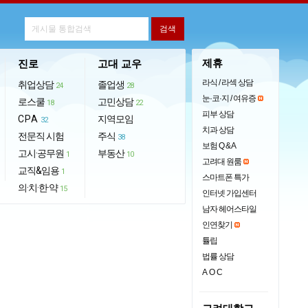
제휴
진로
고대 교우
라식 / 라섹 상담
취업상담
졸업생
24
28
눈·코·지 / 여유증
로스쿨
고민상담
18
22
피부 상담
CPA
지역모임
32
치과 상담
전문직 시험
주식
38
보험 Q & A
고시·공무원
부동산
1
10
고려대 원룸
교직&임용
1
스마트폰 특가
의·치·한·약
15
인터넷 가입센터
남자 헤어스타일
인연찾기
튤립
법률 상담
AOC