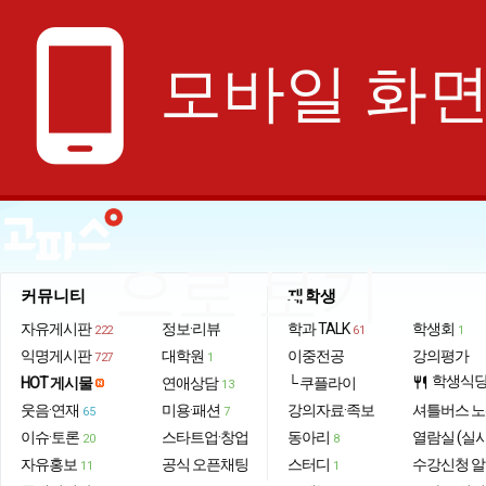
phone_android
모바일 화
으로 보기
커뮤니티
재학생
자유게시판
정보·리뷰
학과 TALK
학생회
222
61
1
익명게시판
대학원
이중전공
강의평가
727
1
학생식
HOT 게시물
연애상담
└ 쿠플라이
restaurant
13
웃음·연재
미용·패션
강의자료·족보
셔틀버스 
65
7
이슈·토론
스타트업·창업
동아리
열람실 (실
20
8
자유홍보
공식 오픈채팅
스터디
수강신청 
11
1