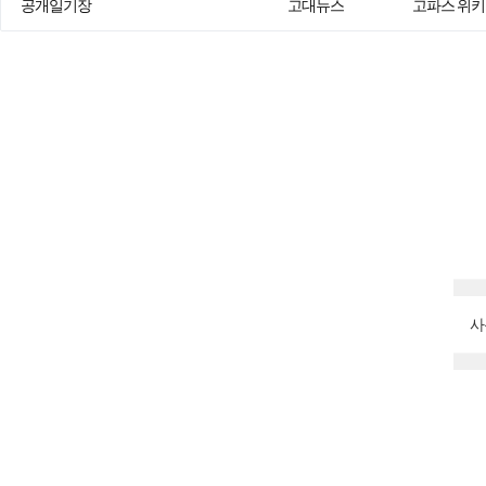
공개일기장
고대뉴스
고파스 위키
사