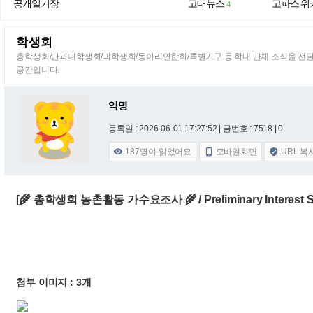
공개일기장
고대뉴스
고파스 위
4
학생회
총학생회/단과대학생회/과학생회/동아리연합회/특별기구 등 학내 단체 소식을 전
공간입니다.
익명
등록일 : 2026-06-01 17:27:52
| 글번호 : 7518 | 0
187
명이 읽었어요
모바일화면
URL 복



[🌾 총학생회 농촌활동 가수요조사 🌾 / Preliminary Interest Sur
첨부 이미지 : 3개