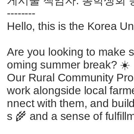
게시물 책임자: 총학생회
--------
Hello, this is the Korea U
Are you looking to make 
oming summer break? ☀️
Our Rural Community Pro
work alongside local farme
nnect with them, and bui
s 🌾 and a sense of fulfill