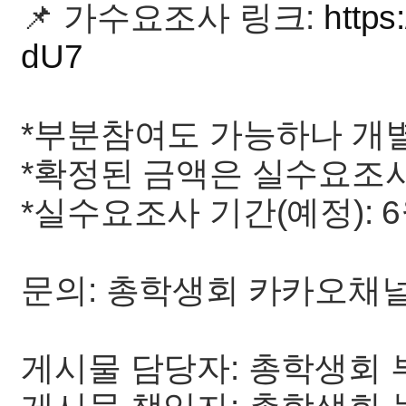
📌 가수요조사 링크:
http
dU7
*부분참여도 가능하나 개
*확정된 금액은 실수요조
*실수요조사 기간(예정): 6월
문의: 총학생회 카카오채
게시물 담당자: 총학생회