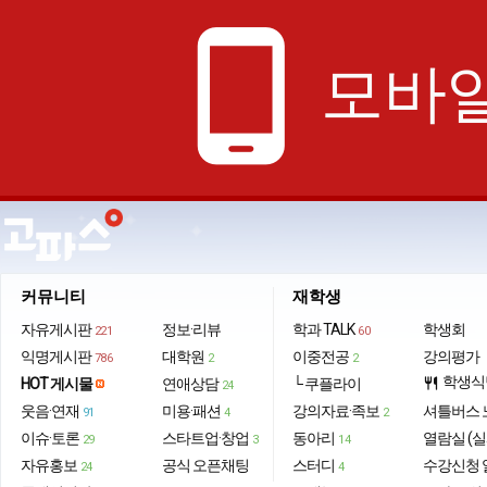
phone_android
모바일
커뮤니티
재학생
자유게시판
정보·리뷰
학과 TALK
학생회
221
60
익명게시판
대학원
이중전공
강의평가
786
2
2
학생식
HOT 게시물
연애상담
└ 쿠플라이
restaurant
24
웃음·연재
미용·패션
강의자료·족보
셔틀버스 
91
4
2
이슈·토론
스타트업·창업
동아리
열람실 (실
29
3
14
자유홍보
공식 오픈채팅
스터디
수강신청 
24
4