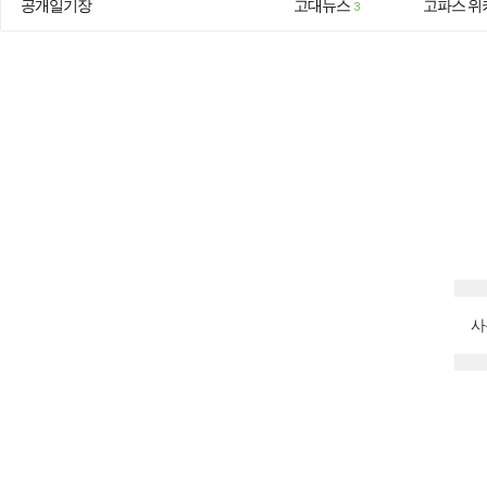
공개일기장
고대뉴스
고파스 위
3
사