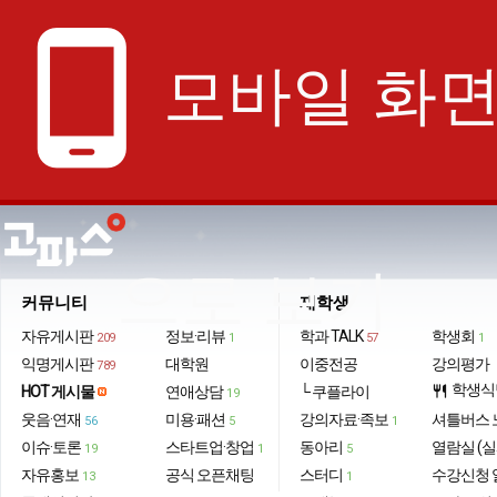
phone_android
모바일 화
으로 보기
커뮤니티
재학생
자유게시판
정보·리뷰
학과 TALK
학생회
209
1
57
1
익명게시판
대학원
이중전공
강의평가
789
학생식
HOT 게시물
연애상담
└ 쿠플라이
restaurant
19
웃음·연재
미용·패션
강의자료·족보
셔틀버스 
56
5
1
이슈·토론
스타트업·창업
동아리
열람실 (실
19
1
5
자유홍보
공식 오픈채팅
스터디
수강신청 
13
1