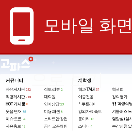
phone_android
모바일 화
으로 보기
커뮤니티
재학생
자유게시판
정보·리뷰
학과 TALK
학생회
232
2
37
익명게시판
대학원
이중전공
강의평가
718
학생식
HOT 게시물
연애상담
└ 쿠플라이
restaurant
23
웃음·연재
미용·패션
강의자료·족보
셔틀버스 
55
8
이슈·토론
스타트업·창업
동아리
열람실 (실
26
13
자유홍보
공식 오픈채팅
스터디
수강신청 
18
4