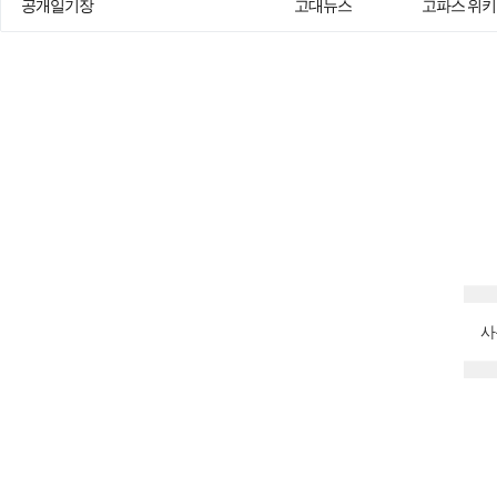
공개일기장
고대뉴스
고파스 위키
사