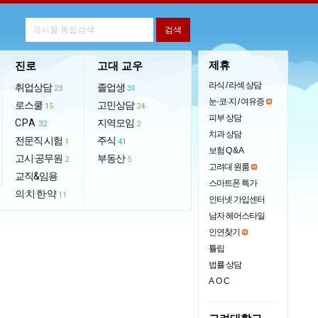
제휴
진로
고대 교우
라식 / 라섹 상담
취업상담
졸업생
23
31
눈·코·지 / 여유증
로스쿨
고민상담
15
24
피부 상담
CPA
지역모임
32
2
치과 상담
전문직 시험
주식
1
41
보험 Q & A
고시·공무원
부동산
2
5
고려대 원룸
교직&임용
스마트폰 특가
의·치·한·약
11
인터넷 가입센터
남자 헤어스타일
인연찾기
튤립
법률 상담
AOC