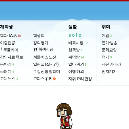
재학생
생활
취미
sofo
학과 TALK
학생회
게임
48
1
2
이중전공
강의평가
벼룩시장
연예·방송
1
12
학생식당
└ 쿠플라이
restaurant
헌책방
문화교양
1
강의자료·족보
셔틀버스 노선
복덕방
덕게
14
3
동아리
열람실 (실시간)
알바·과외
사진·카메라
9
8
스터디
수강신청 알리미
여행·해외
전자기기
4
고대뉴스
고파스 위키
자취·요리·건강
3