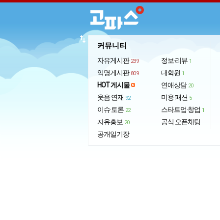
import_export
커뮤니티
자유게시판
정보·리뷰
239
1
익명게시판
대학원
809
1
HOT 게시물
연애상담
20
웃음·연재
미용·패션
92
5
이슈·토론
스타트업·창업
22
1
자유홍보
공식 오픈채팅
20
공개일기장