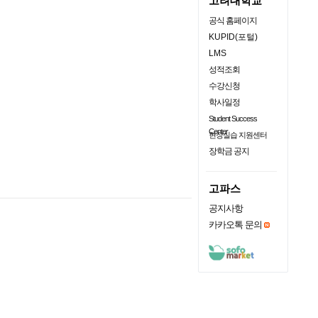
고려대학교
공식 홈페이지
KUPID(포털)
LMS
성적조회
수강신청
학사일정
Student Success
Center
현장실습 지원센터
장학금 공지
고파스
공지사항
카카오톡 문의