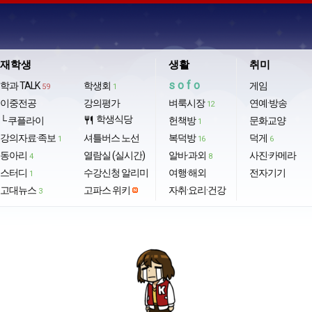
재학생
생활
취미
sofo
학과 TALK
학생회
게임
59
1
이중전공
강의평가
벼룩시장
연예·방송
12
학생식당
└ 쿠플라이
restaurant
헌책방
문화교양
1
강의자료·족보
셔틀버스 노선
복덕방
덕게
1
16
6
동아리
열람실 (실시간)
알바·과외
사진·카메라
4
8
스터디
수강신청 알리미
여행·해외
전자기기
1
고대뉴스
고파스 위키
자취·요리·건강
3