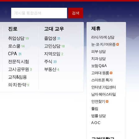
제휴
진로
고대 교우
라식 / 라섹 상담
취업상담
졸업생
19
31
눈·코·지 / 여유증
로스쿨
고민상담
14
18
피부 상담
CPA
지역모임
31
2
치과 상담
전문직 시험
주식
33
보험 Q & A
고시·공무원
부동산
3
4
고려대 원룸
교직&임용
스마트폰 특가
의·치·한·약
9
인터넷 가입센터
남자 헤어스타일
인연찾기
튤립
법률 상담
AOC