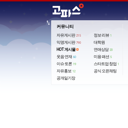
import_export
커뮤니티
자유게시판
정보·리뷰
215
1
익명게시판
대학원
790
HOT 게시물
연애상담
20
웃음·연재
미용·패션
60
5
이슈·토론
스타트업·창업
19
1
자유홍보
공식 오픈채팅
12
공개일기장