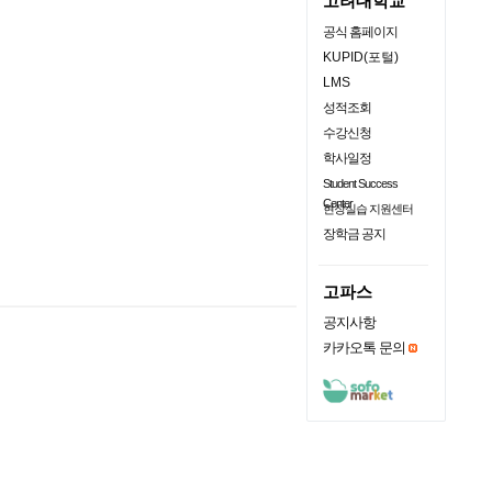
고려대학교
공식 홈페이지
KUPID(포털)
LMS
성적조회
수강신청
학사일정
Student Success
Center
현장실습 지원센터
장학금 공지
고파스
공지사항
카카오톡 문의