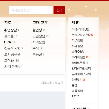
제휴
진로
고대 교우
라식 / 라섹 상담
취업상담
졸업생
4
26
눈·코·지 / 여유증
로스쿨
고민상담
13
27
피부 상담
CPA
지역모임
12
치과 상담
전문직 시험
주식
3
11
보험 Q & A
고시·공무원
부동산
5
고려대 원룸
교직&임용
스마트폰 특가
의·치·한·약
37
인터넷 가입센터
남자 헤어스타일
인연찾기
새로고침
|
로그인
튤립
법률 상담
AOC