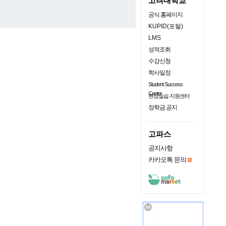
고려대학교
공식 홈페이지
KUPID(포털)
LMS
성적조회
수강신청
학사일정
Student Success
Center
현장실습 지원센터
장학금 공지
고파스
공지사항
카카오톡 문의