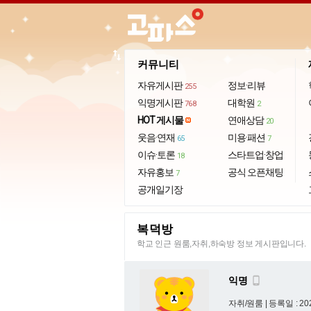
import_export
커뮤니티
자유게시판
정보·리뷰
255
익명게시판
대학원
768
2
HOT 게시물
연애상담
20
웃음·연재
미용·패션
65
7
이슈·토론
스타트업·창업
18
자유홍보
공식 오픈채팅
7
공개일기장
복덕방
학교 인근 원룸,자취,하숙방 정보 게시판입니다.
익명

자취/원룸 |
등록일 : 202