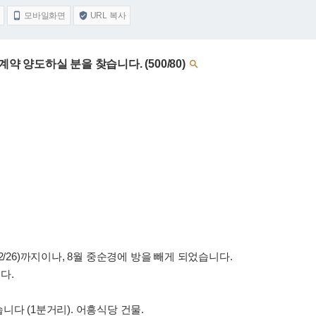
모바일화면
URL 복사


약 양도하실 분을 찾습니다. (500/80)

2/26)까지이나, 8월 중순경에 방을 빼게 되었습니다.
다.
다 (1분거리). 어흥식당 건물.