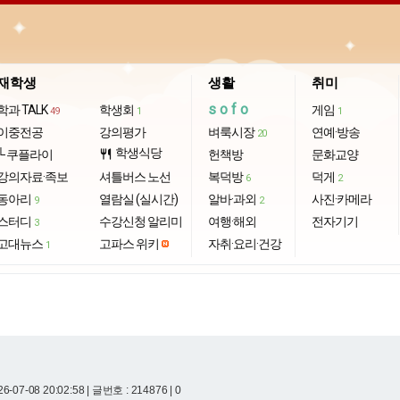
재학생
생활
취미
sofo
학과 TALK
학생회
게임
49
1
1
이중전공
강의평가
벼룩시장
연예·방송
20
학생식당
└ 쿠플라이
restaurant
헌책방
문화교양
강의자료·족보
셔틀버스 노선
복덕방
덕게
6
2
동아리
열람실 (실시간)
알바·과외
사진·카메라
9
2
스터디
수강신청 알리미
여행·해외
전자기기
3
고대뉴스
고파스 위키
자취·요리·건강
1
6-07-08 20:02:58
| 글번호 : 214876 | 0