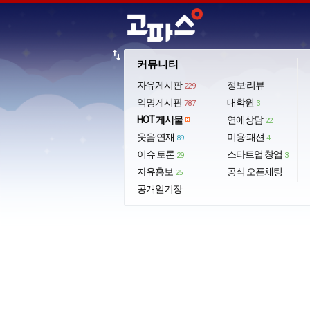
import_export
커뮤니티
자유게시판
정보·리뷰
229
익명게시판
대학원
787
3
HOT 게시물
연애상담
22
웃음·연재
미용·패션
89
4
이슈·토론
스타트업·창업
29
3
자유홍보
공식 오픈채팅
25
공개일기장