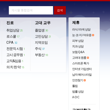
제휴
진로
고대 교우
라식 / 라섹 상담
취업상담
졸업생
25
30
눈·코·지 / 여유증
로스쿨
고민상담
17
21
피부 상담
CPA
지역모임
32
치과 상담
전문직 시험
주식
1
37
보험 Q & A
고시·공무원
부동산
1
10
고려대 원룸
교직&임용
1
스마트폰 특가
의·치·한·약
15
인터넷 가입센터
남자 헤어스타일
인연찾기
튤립
법률 상담
AOC