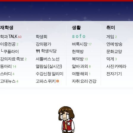
재학생
생활
취미
sofo
학과 TALK
학생회
게임
60
2
이중전공
강의평가
벼룩시장
연예·방송
2
17
학생식당
└ 쿠플라이
restaurant
헌책방
문화교양
강의자료·족보
셔틀버스 노선
복덕방
덕게
2
13
3
동아리
열람실 (실시간)
알바·과외
사진·카메라
14
8
스터디
수강신청 알리미
여행·해외
전자기기
4
1
고대뉴스
고파스 위키
자취·요리·건강
4