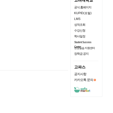
고려대학교
공식 홈페이지
KUPID(포털)
LMS
성적조회
수강신청
학사일정
Student Success
Center
현장실습 지원센터
장학금 공지
고파스
공지사항
카카오톡 문의