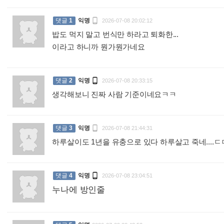

댓글
1
익명
2026-07-08 20:02:12
밥도 먹지 말고 번식만 하라고 퇴화한...
이라고 하니까 뭔가뭔가네요
:

댓글
2
익명
2026-07-08 20:33:15
생각해보니 진짜 사람 기준이네요ㅋㅋ
:

댓글
3
익명
2026-07-08 21:44:31
하루살이도 1년을 유충으로 있다 하루살고 죽네....

댓글
4
익명
2026-07-08 23:04:51
누나에 방인줄
: