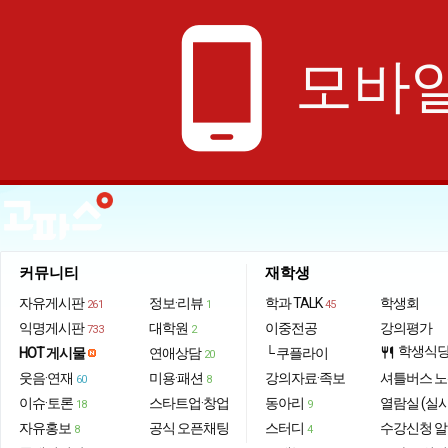
phone_android
모바일
커뮤니티
재학생
자유게시판
정보·리뷰
학과 TALK
학생회
261
1
45
익명게시판
대학원
이중전공
강의평가
733
2
학생식
HOT 게시물
연애상담
└ 쿠플라이
restaurant
20
웃음·연재
미용·패션
강의자료·족보
셔틀버스 
60
8
이슈·토론
스타트업·창업
동아리
열람실 (실
18
9
자유홍보
공식 오픈채팅
스터디
수강신청 
8
4