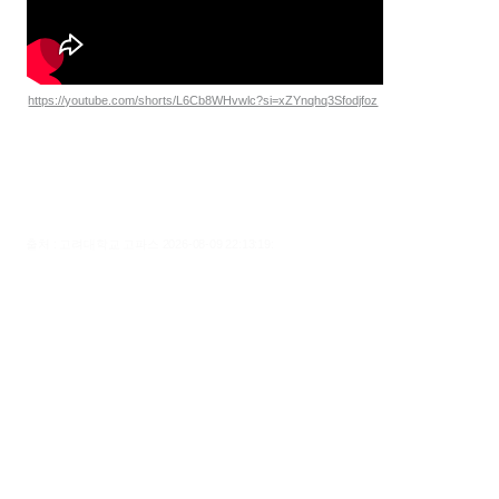
https://youtube.com/shorts/L6Cb8WHvwlc?si=xZYnqhq3Sfodjfoz
출처 : 고려대학교 고파스 2026-08-09 22:13:19: