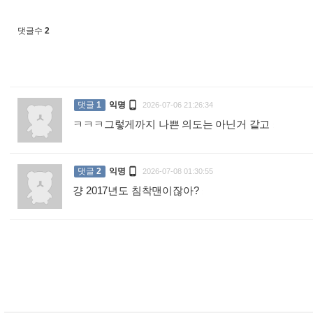
댓글수
2

댓글
1
익명
2026-07-06 21:26:34
ㅋㅋㅋ그렇게까지 나쁜 의도는 아닌거 같고
:

댓글
2
익명
2026-07-08 01:30:55
걍 2017년도 침착맨이잖아?
: