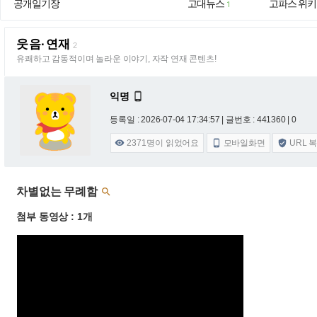
공개일기장
고대뉴스
고파스 위키
1
웃음·연재
2
유쾌하고 감동적이며 놀라운 이야기, 자작 연재 콘텐츠!
익명

등록일 : 2026-07-04 17:34:57
| 글번호 : 441360 | 0
2371
명이 읽었어요
모바일화면
URL 



차별없는 무례함

첨부 동영상 : 1개