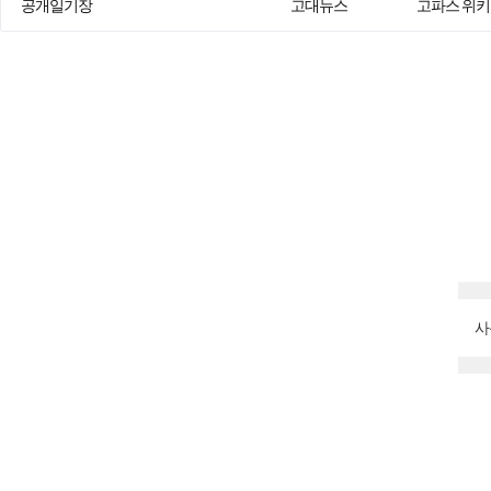
공개일기장
고대뉴스
고파스 위키
사