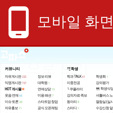
phone_android
모바일 화
으로 보기
커뮤니티
재학생
자유게시판
정보·리뷰
학과 TALK
학생회
222
61
1
익명게시판
대학원
이중전공
강의평가
727
1
학생식
HOT 게시물
연애상담
└ 쿠플라이
restaurant
13
웃음·연재
미용·패션
강의자료·족보
셔틀버스 
65
7
이슈·토론
스타트업·창업
동아리
열람실 (실
20
8
자유홍보
공식 오픈채팅
스터디
수강신청 
11
1