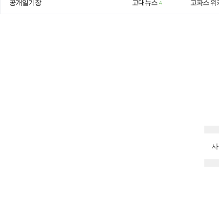
공개일기장
고대뉴스
고파스 위
4
사