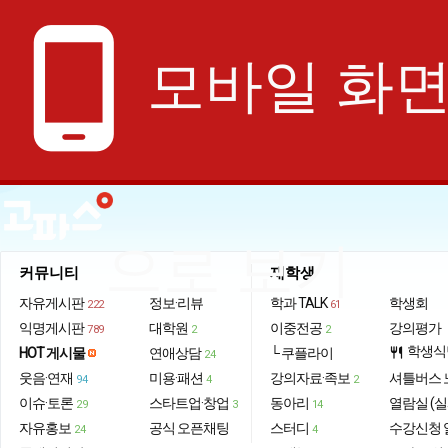
phone_android
모바일 화
으로 보기
커뮤니티
재학생
자유게시판
정보·리뷰
학과 TALK
학생회
222
61
익명게시판
대학원
이중전공
강의평가
789
2
2
학생식
HOT 게시물
연애상담
└ 쿠플라이
restaurant
24
웃음·연재
미용·패션
강의자료·족보
셔틀버스 
94
4
2
이슈·토론
스타트업·창업
동아리
열람실 (실
29
3
14
자유홍보
공식 오픈채팅
스터디
수강신청 
24
4