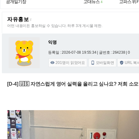
공개일기장
고대뉴스
고파스 위
4
자유홍보
F
어떤 내용이든 홍보하실 수 있습니다. 하루 3개 게시물 제한.
익명
등록일 : 2026-07-08 19:55:34
| 글번호 : 264238 | 0
201
명이 읽었어요
모바일화면
URL 복



[D-4] 🇺🇸 자연스럽게 영어 실력을 올리고 싶나요? 저희 