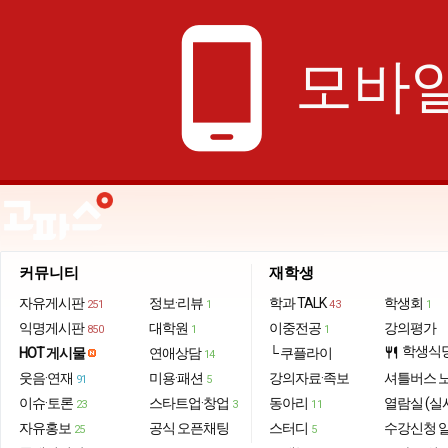
phone_android
모바일
커뮤니티
재학생
자유게시판
정보·리뷰
학과 TALK
학생회
251
1
43
1
익명게시판
대학원
이중전공
강의평가
850
1
1
학생식
HOT 게시물
연애상담
└ 쿠플라이
restaurant
14
웃음·연재
미용·패션
강의자료·족보
셔틀버스 
91
5
이슈·토론
스타트업·창업
동아리
열람실 (실
23
3
11
자유홍보
공식 오픈채팅
스터디
수강신청 
25
5