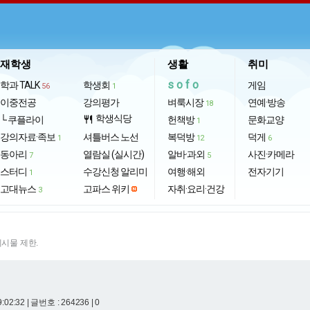
재학생
생활
취미
sofo
학과 TALK
학생회
게임
56
1
이중전공
강의평가
벼룩시장
연예·방송
18
학생식당
└ 쿠플라이
restaurant
헌책방
문화교양
1
강의자료·족보
셔틀버스 노선
복덕방
덕게
1
12
6
동아리
열람실 (실시간)
알바·과외
사진·카메라
7
5
스터디
수강신청 알리미
여행·해외
전자기기
1
고대뉴스
고파스 위키
자취·요리·건강
3
게시물 제한.
9:02:32
| 글번호 : 264236 | 0