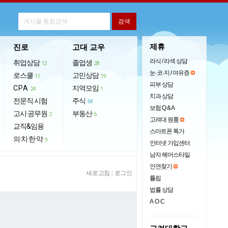
제휴
진로
고대 교우
라식 / 라섹 상담
취업상담
졸업생
12
28
눈·코·지 / 여유증
로스쿨
고민상담
11
19
피부 상담
CPA
지역모임
24
1
치과 상담
전문직 시험
주식
54
보험 Q & A
고시·공무원
부동산
2
6
고려대 원룸
교직&임용
스마트폰 특가
의·치·한·약
9
인터넷 가입센터
남자 헤어스타일
인연찾기
새로고침
|
로그인
튤립
법률 상담
AOC