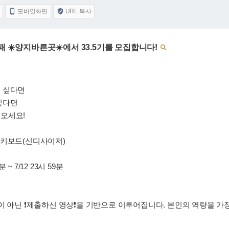
모바일화면
URL 복사


패 ☀️양지바른곳☀️에서 33.5기를 모집합니다!

고 싶다면
싶다면
오세요!
럼, 키보드(신디사이저)
 ~ 7/12 23시 59분
이 아닌 ❗제출하신 영상❗을 기반으로 이루어집니다. 본인의 역량을 가