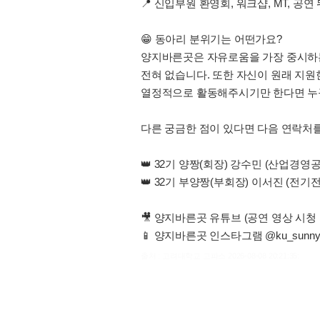
📍 신입부원 환영회, 워크샵, MT, 공
😁 동아리 분위기는 어떤가요?
양지바른곳은 자유로움을 가장 중시하는
전혀 없습니다. 또한 자신이 원래 지원
열정적으로 활동해주시기만 한다면 누
다른 궁금한 점이 있다면 다음 연락처를
👑 32기 양짱(회장) 강수민 (산업경영공학부 
👑 32기 부양짱(부회장) 이서진 (전기전자공
🎥 양지바른곳 유튜브 (공연 영상 시청 가능!)
📱 양지바른곳 인스타그램 @ku_sunnys
출처 : 고려대학교 고파스 2026-08-08 20:21:35: