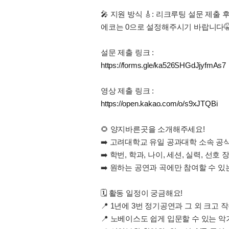
🎤 지원 방식 🎸: 리크루팅 설문 제
에코는 0으로 설정해주시기 바랍니다
설문 제출 링크 :
https://forms.gle/ka526SHGdJjyfmAs7
영상 제출 링크 :
https://open.kakao.com/o/s9xJTQBi
🌻 양지바른곳을 소개해주세요!
➡️ 고려대학교 유일 공과대학 소속 공
➡️ 학번, 학과, 나이, 세션, 실력, 선호
➡️ 원하는 공연과 곡에만 참여할 수 
🗓 활동 일정이 궁금해요!
📍 1년에 3번 정기공연과 그 외 크고 
📍 노베이스도 쉽게 입문할 수 있는 악