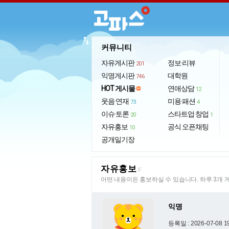
import_export
커뮤니티
자유게시판
정보·리뷰
201
익명게시판
대학원
746
HOT 게시물
연애상담
12
웃음·연재
미용·패션
73
4
이슈·토론
스타트업·창업
20
1
자유홍보
공식 오픈채팅
10
공개일기장
자유홍보
F
어떤 내용이든 홍보하실 수 있습니다. 하루 3개 
익명
등록일 : 2026-07-08 1