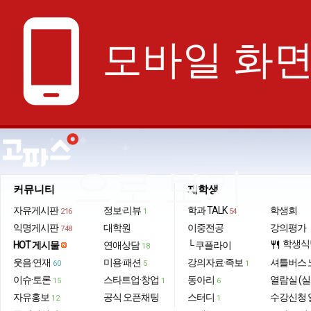
phone_android
모바일 화
으로 보기
커뮤니티
재학생
자유게시판
정보·리뷰
학과 TALK
학생회
216
1
54
익명게시판
대학원
이중전공
강의평가
748
학생식
HOT 게시물
연애상담
└ 쿠플라이
restaurant
18
웃음·연재
미용·패션
강의자료·족보
셔틀버스 
60
5
1
이슈·토론
스타트업·창업
동아리
열람실 (실
15
1
6
자유홍보
공식 오픈채팅
스터디
수강신청 
12
1