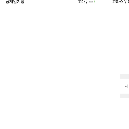
공개일기장
고대뉴스
고파스 위
3
사