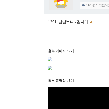
1105
명이 읽었어

1391. 남남북녀 - 김지애

첨부 이미지 : 2개
첨부 동영상 : 6개