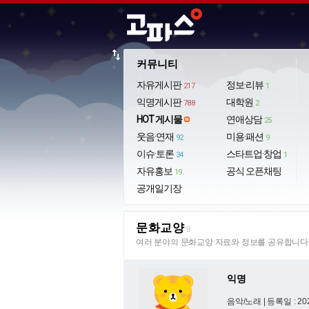
import_export
커뮤니티
자유게시판
정보·리뷰
217
1
익명게시판
대학원
788
2
HOT 게시물
연애상담
25
웃음·연재
미용·패션
92
9
이슈·토론
스타트업·창업
34
1
자유홍보
공식 오픈채팅
19
공개일기장
문화교양
9
여러 분야의 문화교양 자료와 정보를 공유합니다
익명
음악/노래 |
등록일 : 202