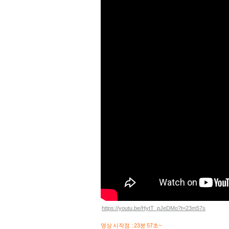
https://youtu.be/HytT_pJeDMo?t=23m57s
영상 시작점 : 23분 57초~