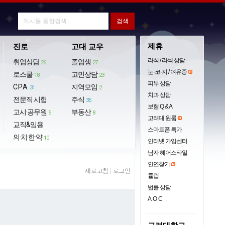
제휴
진로
고대 교우
라식 / 라섹 상담
취업상담
졸업생
26
27
눈·코·지 / 여유증
로스쿨
고민상담
18
23
피부 상담
CPA
지역모임
31
2
치과 상담
전문직 시험
주식
35
보험 Q & A
고시·공무원
부동산
5
8
고려대 원룸
교직&임용
스마트폰 특가
의·치·한·약
10
인터넷 가입센터
남자 헤어스타일
인연찾기
새로고침
|
로그인
튤립
법률 상담
AOC