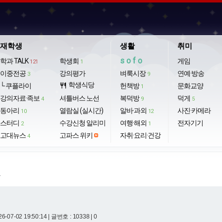
재학생
생활
취미
sofo
학과 TALK
학생회
게임
121
1
이중전공
강의평가
벼룩시장
연예·방송
3
9
학생식당
└ 쿠플라이
restaurant
헌책방
문화교양
1
강의자료·족보
셔틀버스 노선
복덕방
덕게
4
9
5
동아리
열람실 (실시간)
알바·과외
사진·카메라
10
12
스터디
수강신청 알리미
여행·해외
전자기기
2
1
고대뉴스
고파스 위키
자취·요리·건강
4
.
6-07-02 19:50:14
| 글번호 : 10338 | 0