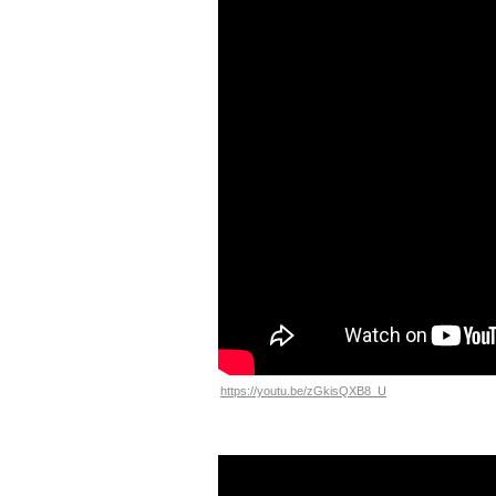
https://youtu.be/zGkisQXB8_U