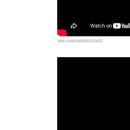
https://youtu.be/HAnGP1Uu3Y4