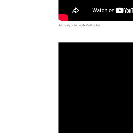
https://youtu.be/tlxMu9dzJeE