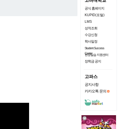
고려대학교
공식 홈페이지
KUPID(포털)
LMS
성적조회
수강신청
학사일정
Student Success
Center
현장실습 지원센터
장학금 공지
고파스
공지사항
카카오톡 문의