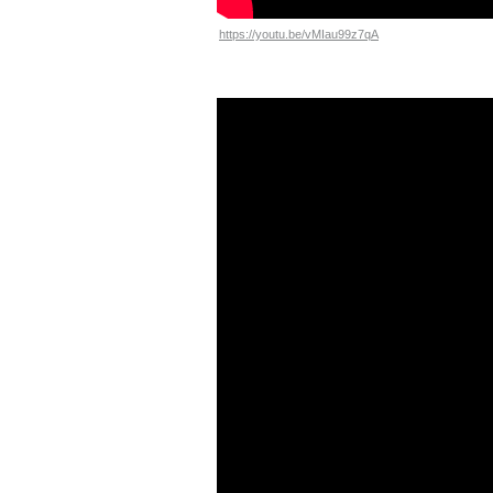
https://youtu.be/vMIau99z7qA