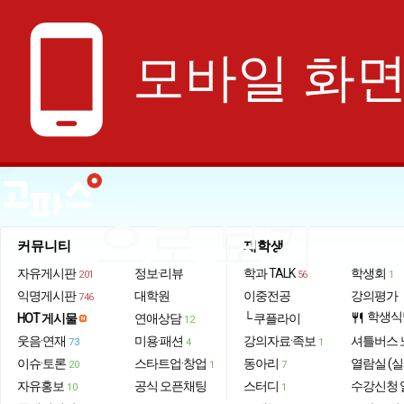
phone_android
모바일 화
으로 보기
커뮤니티
재학생
자유게시판
정보·리뷰
학과 TALK
학생회
201
56
1
익명게시판
대학원
이중전공
강의평가
746
학생식
HOT 게시물
연애상담
└ 쿠플라이
restaurant
12
웃음·연재
미용·패션
강의자료·족보
셔틀버스 
73
4
1
이슈·토론
스타트업·창업
동아리
열람실 (실
20
1
7
자유홍보
공식 오픈채팅
스터디
수강신청 
10
1