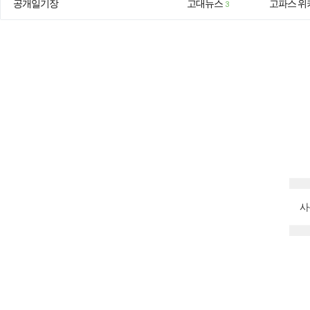
공개일기장
고대뉴스
고파스 위
3
사