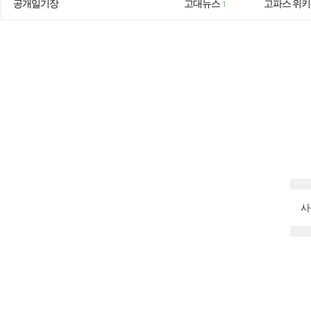
공개일기장
고대뉴스
고파스 위키
1
사