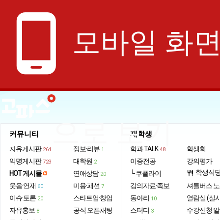
phone_android
모바일 화
으로 보기
커뮤니티
재학생
자유게시판
정보·리뷰
학과 TALK
학생회
264
1
48
익명게시판
대학원
이중전공
강의평가
723
2
학생식
HOT 게시물
연애상담
└ 쿠플라이
restaurant
20
웃음·연재
미용·패션
강의자료·족보
셔틀버스 
60
7
이슈·토론
스타트업·창업
동아리
열람실 (실
20
10
자유홍보
공식 오픈채팅
스터디
수강신청 
8
3