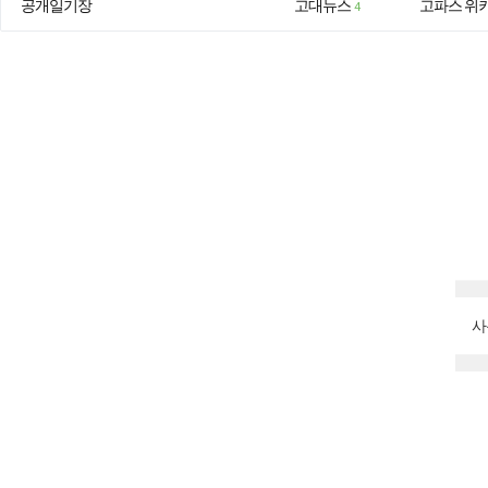
공개일기장
고대뉴스
고파스 위
4
사