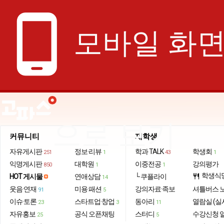
phone_android
모바일 화
으로 보기
커뮤니티
재학생
자유게시판
정보·리뷰
학과 TALK
학생회
251
1
43
1
익명게시판
대학원
이중전공
강의평가
850
1
1
학생식
HOT 게시물
연애상담
└ 쿠플라이
restaurant
14
웃음·연재
미용·패션
강의자료·족보
셔틀버스 
91
5
이슈·토론
스타트업·창업
동아리
열람실 (실
23
3
11
자유홍보
공식 오픈채팅
스터디
수강신청 
25
5