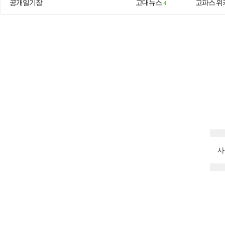
공개일기장
고대뉴스
고파스 위
4
사