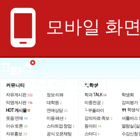
phone_android
모바일 화
으로 보기
커뮤니티
재학생
자유게시판
정보·리뷰
학과 TALK
학생회
222
64
익명게시판
대학원
이중전공
강의평가
796
2
2
학생식
HOT 게시물
연애상담
└ 쿠플라이
restaurant
25
웃음·연재
미용·패션
강의자료·족보
셔틀버스 
94
4
2
이슈·토론
스타트업·창업
동아리
열람실 (실
30
2
14
자유홍보
공식 오픈채팅
스터디
수강신청 
23
4