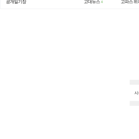
공개일기장
고대뉴스
고파스 위
4
사