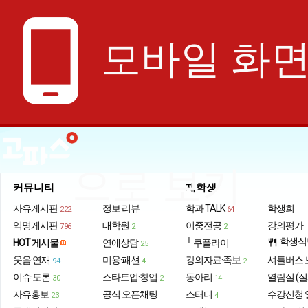
phone_android
모바일 화
으로 보기
커뮤니티
재학생
자유게시판
정보·리뷰
학과 TALK
학생회
222
64
익명게시판
대학원
이중전공
강의평가
796
2
2
학생식
HOT 게시물
연애상담
└ 쿠플라이
restaurant
25
웃음·연재
미용·패션
강의자료·족보
셔틀버스 
94
4
2
이슈·토론
스타트업·창업
동아리
열람실 (실
30
2
14
자유홍보
공식 오픈채팅
스터디
수강신청 
23
4