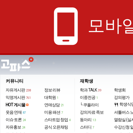
phone_android
모바일
커뮤니티
재학생
자유게시판
정보·리뷰
학과 TALK
학생회
238
39
익명게시판
대학원
이중전공
강의평가
761
1
1
학생식
HOT 게시물
연애상담
└ 쿠플라이
restaurant
21
웃음·연재
미용·패션
강의자료·족보
셔틀버스 
87
7
이슈·토론
스타트업·창업
동아리
열람실 (실
24
4
13
자유홍보
공식 오픈채팅
스터디
수강신청 
24
7