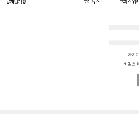
공개일기장
고대뉴스
고파스 위
4
아이
비밀번