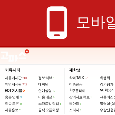
phone_android
모바일
커뮤니티
재학생
자유게시판
정보·리뷰
학과 TALK
학생회
213
1
57
익명게시판
대학원
이중전공
강의평가
743
학생식
HOT 게시물
연애상담
└ 쿠플라이
restaurant
17
웃음·연재
미용·패션
강의자료·족보
셔틀버스 
69
6
1
이슈·토론
스타트업·창업
동아리
열람실 (실
15
1
6
자유홍보
공식 오픈채팅
스터디
수강신청 
11
1