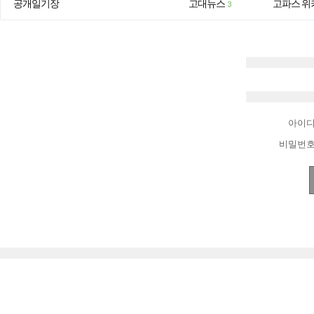
공개일기장
고대뉴스
고파스 위
3
아이
비밀번