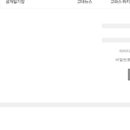
공개일기장
고대뉴스
고파스 위키
아이
비밀번