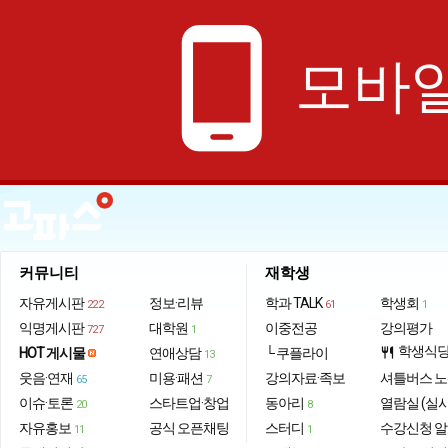
phone_android
모바일
커뮤니티
재학생
자유게시판
정보·리뷰
학과 TALK
학생회
222
61
1
익명게시판
대학원
이중전공
강의평가
727
1
학생식
HOT 게시물
연애상담
└ 쿠플라이
restaurant
13
웃음·연재
미용·패션
강의자료·족보
셔틀버스 
65
7
이슈·토론
스타트업·창업
동아리
열람실 (실
20
8
자유홍보
공식 오픈채팅
스터디
수강신청 
11
1